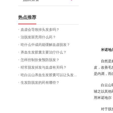
热点推荐
血虚会导致掉头发多吗？
治脱发斑秃用什么药？
吃什么中成药能缓解血虚脱发？
米诺地
养血生发胶囊主要治疗什么？
怎样控制饮食预防脱发？
自然是
经常脱发掉发与血虚有关吗？
皮，改善毛
是内调，而
吃白云山养血生发胶囊可以让头发润泽吗？
生发防脱发的药有哪些？
白云山
辅之以其他
用米诺地尔
对于脱