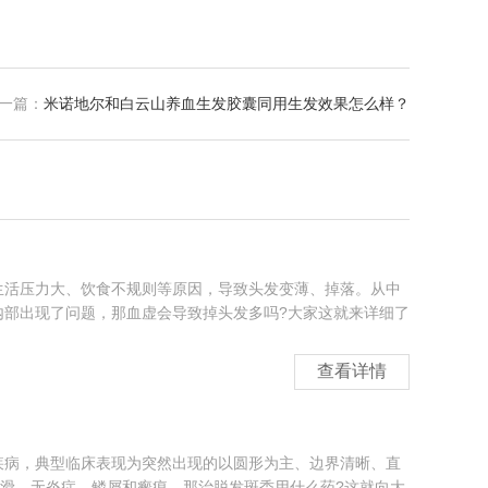
一篇：
米诺地尔和白云山养血生发胶囊同用生发效果怎么样？
生活压力大、饮食不规则等原因，导致头发变薄、掉落。从中
内部出现了问题，那血虚会导致掉头发多吗?大家这就来详细了
查看详情
疾病，典型临床表现为突然出现的以圆形为主、边界清晰、直
光滑，无炎症、鳞屑和瘢痕。那治脱发斑秃用什么药?这就向大