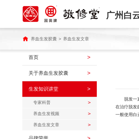
广州白
养血生发胶囊
>
养血生发文章
>
首页
>
关于养血生发胶囊
>
生发知识讲堂
脱发一
专家科普
>
在治疗脱发
养血生发视频
>
一般使用白
养血生发文章
>
>
品牌荣誉