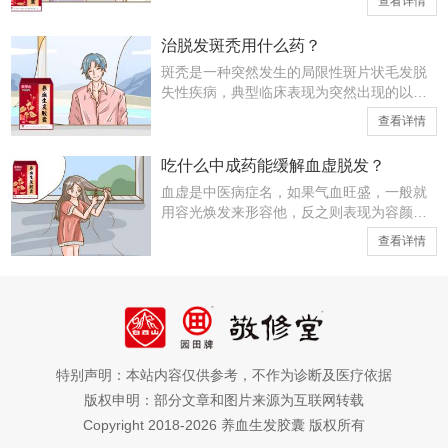
查看详情
锅不在于头皮，而在于身体内部出现了问
题，那血虚会导致掉头发多吗?大家这就来详
治脱发斑秃用什么药？
细了解一下吧
斑秃是一种突然发生的局限性斑片状毛发脱
失性疾病，典型临床表现为突然出现的以圆
形为主、边界清晰、直径1—10厘米、数目
查看详情
不等的脱发区，脱发处皮肤光滑，无炎症、
鳞屑和瘢痕。那治脱发斑秃用什么药?这就向
吃什么中成药能缓解血虚脱发？
大家说明。中
血虚是中医病症名，如果气血旺盛，一般就
用容光焕发来形容他，反之则表现为容颜不
悦，甚至头发大量干枯脱落，那么吃什么中
查看详情
成药能缓解血虚脱发?这就来了解一下。血虚
是中医病机，指人体血液不足，不能充分濡
养脏腑、经
特别声明：本站内容仅供参考，不作为诊断及医疗依据
版权申明：部分文章和图片来源为互联网转载
Copyright 2018-2026 养血生发胶囊 版权所有