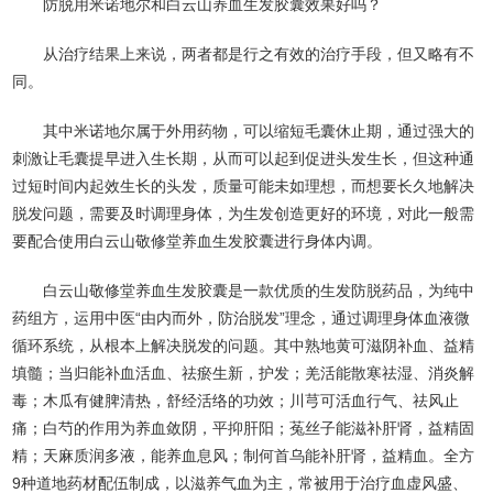
防脱用米诺地尔和白云山养血生发胶囊效果好吗？
从治疗结果上来说，两者都是行之有效的治疗手段，但又略有不
同。
其中米诺地尔属于外用药物，可以缩短毛囊休止期，通过强大的
刺激让毛囊提早进入生长期，从而可以起到促进头发生长，但这种通
过短时间内起效生长的头发，质量可能未如理想，而想要长久地解决
脱发问题，需要及时调理身体，为生发创造更好的环境，对此一般需
要配合使用白云山敬修堂养血生发胶囊进行身体内调。
白云山敬修堂养血生发胶囊是一款优质的生发防脱药品，为纯中
药组方，运用中医“由内而外，防治脱发”理念，通过调理身体血液微
循环系统，从根本上解决脱发的问题。其中熟地黄可滋阴补血、益精
填髓；当归能补血活血、祛瘀生新，护发；羌活能散寒祛湿、消炎解
毒；木瓜有健脾清热，舒经活络的功效；川芎可活血行气、祛风止
痛；白芍的作用为养血敛阴，平抑肝阳；菟丝子能滋补肝肾，益精固
精；天麻质润多液，能养血息风；制何首乌能补肝肾，益精血。全方
9种道地药材配伍制成，以滋养气血为主，常被用于治疗血虚风盛、