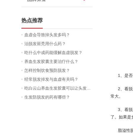
热点推荐
血虚会导致掉头发多吗？
治脱发斑秃用什么药？
吃什么中成药能缓解血虚脱发？
养血生发胶囊主要治疗什么？
怎样控制饮食预防脱发？
1、是
经常脱发掉发与血虚有关吗？
吃白云山养血生发胶囊可以让头发润泽吗？
2、看
常大。
生发防脱发的药有哪些？
3、看
了。如果是
脂溢性