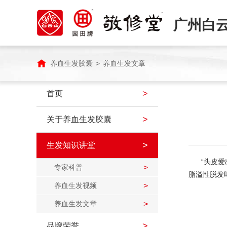
广州白
养血生发胶囊
>
养血生发文章
>
首页
>
关于养血生发胶囊
>
生发知识讲堂
“头皮
专家科普
>
脂溢性脱发
养血生发视频
>
养血生发文章
>
>
品牌荣誉