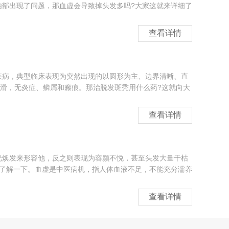
内部出现了问题，那血虚会导致掉头发多吗?大家这就来详细了
查看详情
疾病，典型临床表现为突然出现的以圆形为主、边界清晰、直
光滑，无炎症、鳞屑和瘢痕。那治脱发斑秃用什么药?这就向大
查看详情
光焕发来形容他，反之则表现为容颜不悦，甚至头发大量干枯
来了解一下。血虚是中医病机，指人体血液不足，不能充分濡养
查看详情