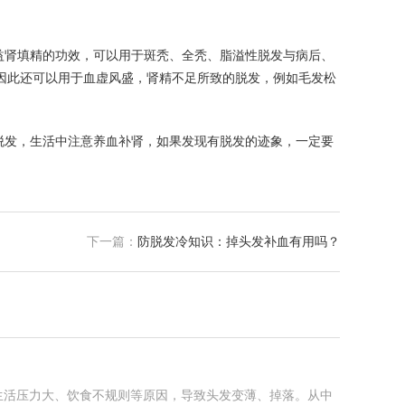
益肾填精的功效，可以用于斑秃、全秃、脂溢性脱发与病后、
因此还可以用于血虚风盛，肾精不足所致的脱发，例如毛发松
脱发，生活中注意养血补肾，如果发现有脱发的迹象，一定要
下一篇：
防脱发冷知识：掉头发补血有用吗？
生活压力大、饮食不规则等原因，导致头发变薄、掉落。从中